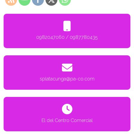
0982047060 / 0987780435
splatacunga@pa-co.com
El del Centro Comercial